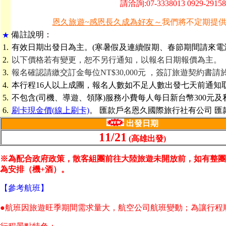
請洽詢:07-3338013 0929-29
恩久旅遊~感恩長久成為好友～
我們將不定期提
備
註說明：
★
1.
有效日期出發日為主。(寒暑假及連續假期、春節期間請來電
2.
以下價格若有變更，恕不另行通知，以報名日期報價為主。
3.
報名確認請繳交訂金每位NT$30,000元
，簽訂旅遊契約書請
4.
本行程16人以上成團，報名人數如不足人數出發七天前通知
5.
不包含(司機、導遊、領隊)服務小費每人每日新台幣300元
6.
刷卡現金價(線上刷卡)
。 匯款戶名恩久國際旅行社有公司 匯款帳號 
出發日期
11/21
(高雄出發)
※為配合政府政策，散客組團前往大陸旅遊未開放前，如有整團
為安排（機+酒）。
【參考航班】
●航班因旅遊旺季期間需求量大，航空公司航班變動；為讓行程