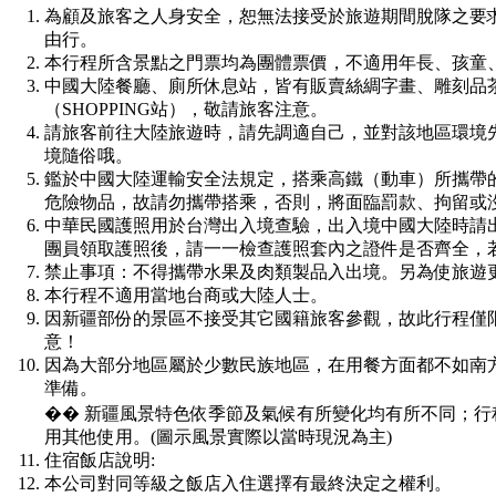
為顧及旅客之人身安全，恕無法接受於旅遊期間脫隊之要
由行。
本行程所含景點之門票均為團體票價，不適用年長、孩童
中國大陸餐廳、廁所休息站，皆有販賣絲綢字畫、雕刻品
（SHOPPING站），敬請旅客注意。
請旅客前往大陸旅遊時，請先調適自己，並對該地區環境
境隨俗哦。
鑑於中國大陸運輸安全法規定，搭乘高鐵（動車）所攜帶
危險物品，故請勿攜帶搭乘，否則，將面臨罰款、拘留或
中華民國護照用於台灣出入境查驗，出入境中國大陸時請
團員領取護照後，請一一檢查護照套內之證件是否齊全，
禁止事項：不得攜帶水果及肉類製品入出境。另為使旅遊
本行程不適用當地台商或大陸人士。
因新疆部份的景區不接受其它國籍旅客參觀，故此行程僅
意！
因為大部分地區屬於少數民族地區，在用餐方面都不如南
準備。
�� 新疆風景特色依季節及氣候有所變化均有所不同；
用其他使用。(圖示風景實際以當時現況為主)
住宿飯店說明:
本公司對同等級之飯店入住選擇有最終決定之權利。