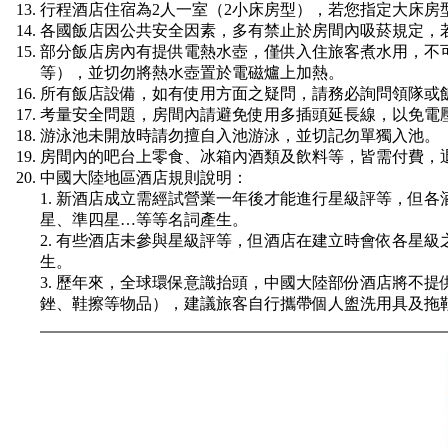
行程酒店住宿為2人一室（2小床房型），若您指定大床房
各國飯店因公共安全因素，多有禁止於房間內吸菸規定，
部分飯店房內有提供電熱水壺，僅供入住旅客煮水用，不
等），並切勿將熱水壺置於電磁爐上加熱。
所有飯店設備，如有使用方面之疑問，請務必詢問領隊或
考量安全問題，房間內請避免使用多插頭延長線，以免電
游泳池未開放時請勿擅自入池游泳，並切記勿單獨入池。
房間內的吧台上零食、冰箱內酒類及飲料等，皆需付費，
中國大陸地區酒店規則說明：
1. 新酒店成立需經試營業一年後才能進行星級評等，但
星、準四星…等等名詞產生。
2. 有些酒店未參與星級評等，但酒店在建立時會依各星
生。
3. 歷年來，全球環保意識抬頭，中國大陸部份酒店將不
銼、鞋擦等物品），建議旅客自行攜帶個人盥洗用具及拖