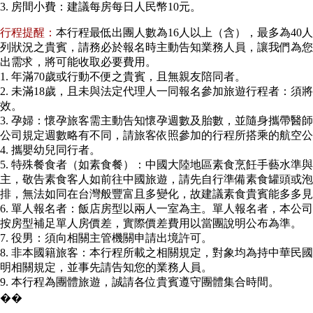
3. 房間小費：建議每房每日人民幣10元。
行程提醒：
本行程最低出團人數為16人以上（含），最多為4
列狀況之貴賓，請務必於報名時主動告知業務人員，讓我們為您
出需求，將可能收取必要費用。
1. 年滿70歲或行動不便之貴賓，且無親友陪同者。
2. 未滿18歲，且未與法定代理人一同報名參加旅遊行程者：
效。
3. 孕婦：懷孕旅客需主動告知懷孕週數及胎數，並隨身攜帶醫
公司規定週數略有不同，請旅客依照參加的行程所搭乘的航空公
4. 攜嬰幼兒同行者。
5. 特殊餐食者（如素食餐）：中國大陸地區素食烹飪手藝水準
主，敬告素食客人如前往中國旅遊，請先自行準備素食罐頭或泡
排，無法如同在台灣般豐富且多變化，故建議素食貴賓能多多見
6. 單人報名者：飯店房型以兩人一室為主。單人報名者，本公
按房型補足單人房價差，實際價差費用以當團說明公布為準。
7. 役男：須向相關主管機關申請出境許可。
8. 非本國籍旅客：本行程所載之相關規定，對象均為持中華民
明相關規定，並事先請告知您的業務人員。
9. 本行程為團體旅遊，誠請各位貴賓遵守團體集合時間。
��