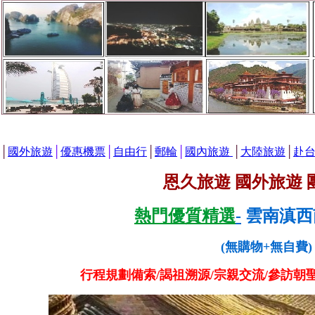
│
國外旅遊
│
優惠機票
│
自由行
│
郵輪
│
國內旅遊
│
大陸旅遊
│
赴
恩久旅遊 國外旅遊 
熱門優質精選
-
雲南滇西
(無購物+無自費
行程規劃備索/謁祖溯源/宗親交流/參訪朝