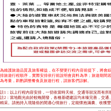
為維護旅遊品質及旅客權益，在不變更行程內容前提下，將會
排旅遊行程順序，實際安排依行前說明會資料為準；旅遊期間
為考量，斟酌調整餐食及旅遊行程，請旅客們諒解。
註1：以上行程內容安排，一切依當時天候、交通等狀況而有所
註2：當地觀光由於較晚開發，各種基礎建設均未臻完善，交通
精采。請抱持入境隨俗的閒適心情旅行，定能懷抱滿囊、收獲豐