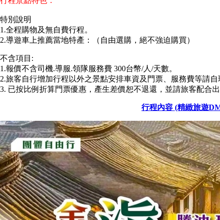
行程景點特色：
特別說明
1.全程購物及無自費行程。
2.導遊車上推薦當地特產：（自由選購，絕不強迫購買）
不含項目:
1.報價不含司機.導服.領隊服務費 300台幣/人/天數。
2.旅客自行增加行程以外之景點安排車資及門票、服務費等請自
3. 已按比例折算門票優惠，產生差價恕不退還，並請旅客配合
行程內容 (精緻旅遊DM