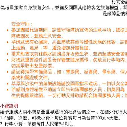
行前必
為考量旅客自身旅遊安全，並顧及同團其他旅客之旅遊權益，
是保障您的
安全守則：
參加團體旅遊期間，請遵守領隊所宣佈的注意事項，聽從
隊或團友，並應注意安全。
孕婦及患有心臟病、高血壓或其他等慢性疾病的旅客，請
上活動、溫泉…等，避免增加身體負擔。
搭乘船隻或前往戲水請務必穿著救生衣，並勿超越安全警
財物及重要證件請妥善保管並隨身攜帶，勿放置行李箱內
勿當眾取出整疊鈔票。
請記得攜帶常備藥品，如：胃腸藥、感冒藥、暈車藥、個
藥物相關證明文件。
草原與沙漠中的遊樂設施請按園區指示遊玩，一切以安全
若感到身體稍微不適請立即告知隨團服務人員，切莫因為
生的提醒跟建議。一切行動安排敬請配合隨團服務人員；
小費說明
給予服務人員小費是全世界通行的社會習慣之一，在國外旅行大
1. 領隊、導遊、司機小費：每位貴賓每日新台幣300元×天數。
2. 行李小費：單趟每件人民幣5-10元。