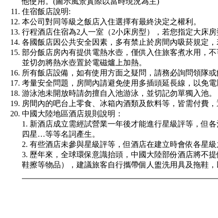
他使用。(圖示風景實際以當時現況為主)
住宿飯店說明:
本公司對同等級之飯店入住選擇有最終決定之權利。
行程酒店住宿為2人一室（2小床房型），若您指定大床
各國飯店因公共安全因素，多有禁止於房間內吸菸規定，
部分飯店房內有提供電熱水壺，僅供入住旅客煮水用，不
並切勿將熱水壺置於電磁爐上加熱。
所有飯店設備，如有使用方面之疑問，請務必詢問領隊或
考量安全問題，房間內請避免使用多插頭延長線，以免電
游泳池未開放時請勿擅自入池游泳，並切記勿單獨入池。
房間內的吧台上零食、冰箱內酒類及飲料等，皆需付費，
中國大陸地區酒店規則說明：
1. 新酒店成立需經試營業一年後才能進行星級評等，但
四星…等等名詞產生。
2. 有些酒店未參與星級評等，但酒店在建立時會依各星
3. 歷年來，全球環保意識抬頭，中國大陸部份酒店將不
鞋擦等物品），建議旅客自行攜帶個人盥洗用具及拖鞋，