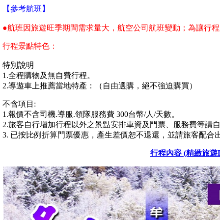
【參考航班】
●航班因旅遊旺季期間需求量大，航空公司航班變動；為讓行
行程景點特色：
特別說明
1.全程購物及無自費行程。
2.導遊車上推薦當地特產：（自由選購，絕不強迫購買）
不含項目:
1.報價不含司機.導服.領隊服務費 300台幣/人/天數。
2.旅客自行增加行程以外之景點安排車資及門票、服務費等請
3. 已按比例折算門票優惠，產生差價恕不退還，並請旅客配合
行程內容 (精緻旅遊