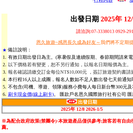
行程內容
出發日期
2025年
12
請洽詢:07-3338013 0929-
恩久旅遊~感恩長久成為好友～
我們將不定期
備
註說明：
★
1.
有效日期出發日為主。(寒暑假及連續假期、春節期間請來電
2.
以下價格若有變更，恕不另行通知，以報名日期報價為主。
3.
報名確認請繳交訂金每位NT$10,000元
，簽訂旅遊契約書請
4.
本行程16人以上成團，報名人數如不足人數出發七天前通知
5.
不包含(司機、導遊、領隊)服務小費每人每日新台幣300元
6.
刷卡現金價(線上刷卡)
。 匯款戶名恩久國際旅行社有公司 匯款帳號 
出發日期
2025年
12/8 2026-1/5
※為配合政府政策(禁團令)·本旅遊產品僅供參考;旅客若有自
薦。