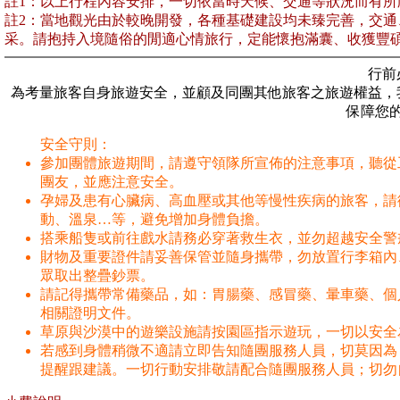
註1：以上行程內容安排，一切依當時天候、交通等狀況而有所
註2：當地觀光由於較晚開發，各種基礎建設均未臻完善，交
采。請抱持入境隨俗的閒適心情旅行，定能懷抱滿囊、收獲豐
行前
為考量旅客自身旅遊安全，並顧及同團其他旅客之旅遊權益，
保障您
安全守則：
參加團體旅遊期間，請遵守領隊所宣佈的注意事項，聽從
團友，並應注意安全。
孕婦及患有心臟病、高血壓或其他等慢性疾病的旅客，請
動、溫泉…等，避免增加身體負擔。
搭乘船隻或前往戲水請務必穿著救生衣，並勿超越安全警
財物及重要證件請妥善保管並隨身攜帶，勿放置行李箱內
眾取出整疊鈔票。
請記得攜帶常備藥品，如：胃腸藥、感冒藥、暈車藥、個
相關證明文件。
草原與沙漠中的遊樂設施請按園區指示遊玩，一切以安全
若感到身體稍微不適請立即告知隨團服務人員，切莫因為
提醒跟建議。一切行動安排敬請配合隨團服務人員；切勿