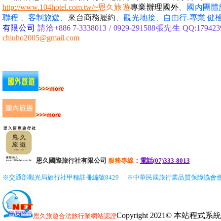
http://www.104hotel.com.tw/~
恩久旅遊
專業辦理國外
、國內團體
聯程 、客制旅遊、
來台商務履約
、
觀光地接、自由行
.專業
健
有限公司
請洽+886 7-3338013 / 0929-291588張先生 QQ:1794239
chiuho2005@gmail.com
恩久國際旅行社有限公司
服務
專線
：
電話(07)333-8013
※交通部觀光局旅行社甲種註冊編號8429
※中華民國旅行業品質保障協會
Copyright 2021© 本站程
恩久旅遊
合法旅行業網站認證