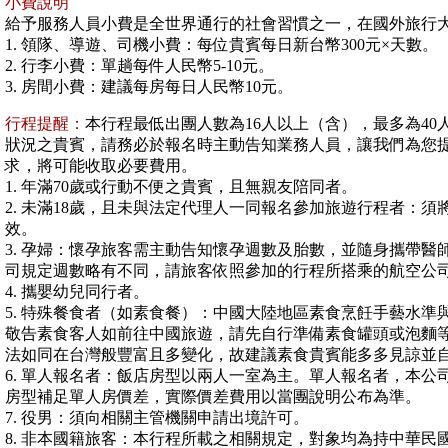
小費說明
給予服務人員小費是全世界通行的社會習慣之一，在國外旅行
1. 領隊、導遊、司機小費：每位貴賓每日新台幣300元×天數。
2. 行李小費：單趟每件人民幣5-10元。
3. 房間小費：建議每房每日人民幣10元。
行程提醒：
本行程最低出團人數為16人以上（含），最多為4
狀況之貴賓，請務必於報名時主動告知業務人員，讓我們為您
求，將可能收取必要費用。
1. 年滿70歲或行動不便之貴賓，且無親友陪同者。
2. 未滿18歲，且未與法定代理人一同報名參加旅遊行程者：
效。
3. 孕婦：懷孕旅客需主動告知懷孕週數及胎數，並隨身攜帶醫
司規定週數略有不同，請旅客依照參加的行程所搭乘的航空公
4. 攜嬰幼兒同行者。
5. 特殊餐食者（如素食餐）：中國大陸地區素食烹飪手藝水準
敬告素食客人如前往中國旅遊，請先自行準備素食罐頭或泡麵
法如同在台灣般豐富且多變化，故建議素食貴賓能多多見諒並
6. 單人報名者：飯店房型以兩人一室為主。單人報名者，本
房型補足單人房價差，實際價差費用以當團說明公布為準。
7. 役男：須向相關主管機關申請出境許可。
8. 非本國籍旅客：本行程所載之相關規定，對象均為持中華