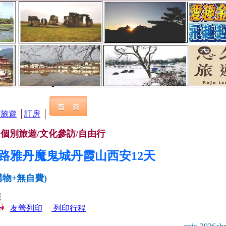
台旅遊
│
訂房
│
遊
個別旅遊/文化參訪/自由行
之路雅丹魔鬼城丹霞山西安12天
購物+無自費)
友善列印
列印行程