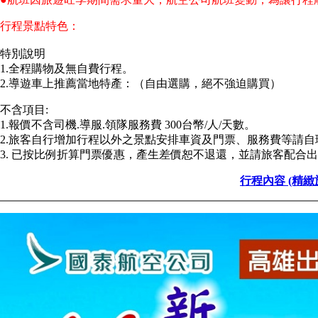
行程景點特色：
特別說明
1.全程購物及無自費行程。
2.導遊車上推薦當地特產：（自由選購，絕不強迫購買）
不含項目:
1.報價不含司機.導服.領隊服務費 300台幣/人/天數。
2.旅客自行增加行程以外之景點安排車資及門票、服務費等請自
3. 已按比例折算門票優惠，產生差價恕不退還，並請旅客配合
行程內容 (精緻