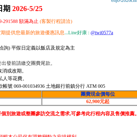
enjo-2026ch
日期
2026-5/25
29-291588 額滿為止
(客製行程請洽)
定期提供您最新的旅遊優惠訊息
...
Line好康 :
@twi0577a
洽詢) 平假日定義以飯店及規定為主
於出發前請繳交團費尾款。
取消或改期。
及私人等花費。
069-001034936 土地銀行前鎮分行 ATM 005
團費現金價每位
62,900元起
由行個別旅遊或整團參訪交流之需求,可參考此行程內容及售價推薦
順暢本公司保有調整變動之安排權利。