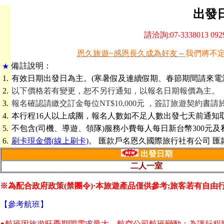
出發
請洽詢:07-3338013 09
恩久旅遊~感恩長久成為好友～
我們將不
備
註說明：
★
1.
有效日期出發日為主。(寒暑假及連續假期、春節期間請來電
2.
以下價格若有變更，恕不另行通知，以報名日期報價為主。
3.
報名確認請繳交訂金每位NT$10,000元
，簽訂旅遊契約書請
4.
本行程16人以上成團，報名人數如不足人數出發七天前通知
5.
不包含(司機、導遊、領隊)服務小費每人每日新台幣300元
6.
刷卡現金價(線上刷卡)
。 匯款戶名恩久國際旅行社有公司 匯款帳號 
出發日
期
二人一室
※為配合政府政策(禁團令)·本旅遊產品僅供參考;旅客若有自
【參考航班】
●航班因旅遊旺季期間需求量大，航空公司航班變動；為讓行程