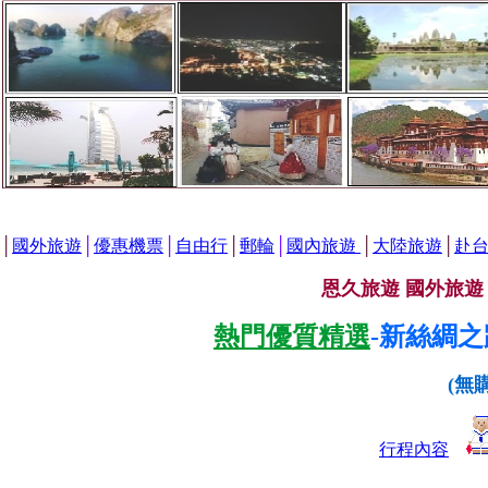
│
國外旅遊
│
優惠機票
│
自由行
│
郵輪
│
國內旅遊
│
大陸旅遊
│
赴
恩久旅遊 國外旅
熱門優質精選
-新絲綢
(無
行程內容