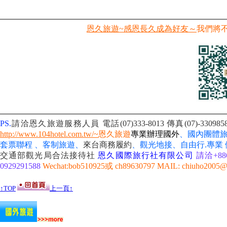
恩久旅遊~感恩長久成為好友～
我們將
PS.
請洽恩久旅遊服務人員 電話(07)333-8013
傳真(07)-330
http://www.104hotel.com.tw/~
恩久旅遊
專業辦理國外
、國內團體
套票聯程 、客制旅遊、
來台商務履約
、
觀光地接、自由行
.專業
交通部觀光局合法接待社
恩久國際旅行社有限公司
請洽+886 
0929291588
Wechat:bob510925或 ch89630797 MAIL: chiuho2005@
↑TOP
上一頁↑