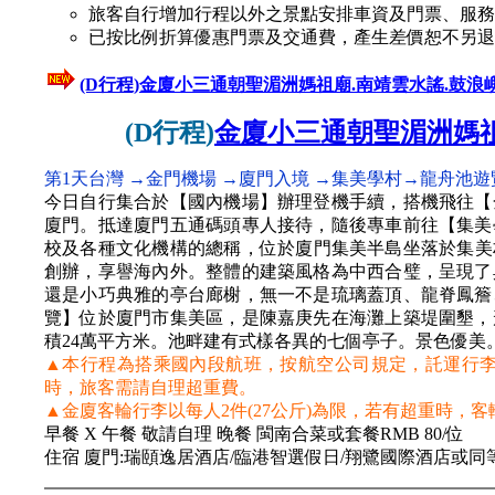
旅客自行增加行程以外之景點安排車資及門票、服務
已按比例折算優惠門票及交通費，產生差價恕不另退
(D行程)
金廈小三通朝聖湄洲媽祖廟.南靖雲水謠.鼓浪
(D行程)
金廈小三通朝聖湄洲媽祖
第1天台灣 →金門機場 →廈門入境 →集美學村→龍舟池
今日自行集合於【國內機場】辦理登機手續，搭機飛往【
廈門。抵達廈門五通碼頭專人接待，隨後專車前往【集美
校及各種文化機構的總稱，位於廈門集美半島坐落於集美村
創辦，享譽海內外。整體的建築風格為中西合璧，呈現了
還是小巧典雅的亭台廊榭，無一不是琉璃蓋頂、龍脊鳳簷
覽】位於廈門市集美區，是陳嘉庚先在海灘上築堤圍墾，
積24萬平方米。池畔建有式樣各異的七個亭子。景色優美
▲本行程為搭乘國內段航班，按航空公司規定，託運行李以
時，旅客需請自理超重費。
▲金廈客輪行李以每人2件(27公斤)為限，若有超重時，
早餐 X 午餐 敬請自理 晚餐 閩南合菜或套餐RMB 80/位
住宿 廈門:瑞頤逸居酒店/臨港智選假日/翔鷺國際酒店或同