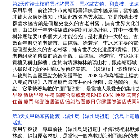
第2天南靖土樓群雲水謠景區：雲水謠古鎮、和貴樓、懷遠
享用早餐，前往漳州市南靖縣書洋鎮雲水謠景區，雲水謠
才被大家廣泛熟知，也因此改名為雲水謠。它是南靖土樓
群雲水謠古鎮是個歷史悠久的古老村落，擁有世界文化
邊，由13棵千年老榕組成的榕樹群蔚為壯觀，其中一棵老榕
樹幹底端要10多個大人才能合抱，是村里的一大特色。
數百年曆史的老街市。由陳錕、徐若瑄、李冰冰主要的電
是個歷史悠久的古老村落，擁有世界文化遺產和貴樓、懷遠
老榕組成的榕樹群蔚為壯觀， 由陳錕、徐若瑄、李冰冰
貴樓又稱山腳樓，位於南靖縣梅林鎮璞山村，跟南靖縣城 
弘揚以和?貴的中華民族傳統美德。【懷遠樓】 懷遠樓位
年被列為全國重點文物保護單位，2008 年作為福建土
八農貿市場】八市是廈門最市井的生活圈，最熱鬧的、規
點，它承載著無數的“廈門記憶”，是當地人最愛去的集市
早餐 飯店早餐 午餐 閩南合菜或套餐RMB 80/位 晚餐 閩南合
住宿 廈門:瑞頤逸居酒店/臨港智選假日/翔鷺國際酒店或同
第3天文甲碼頭搭輪渡→湄州島【湄州媽祖廟（含島上電
活動
享用早餐後，專車前往【湄州島媽祖廟】相傳?媽祖林默娘
林默。媽祖原名林默，是當地一個為救助海難而獻身的未