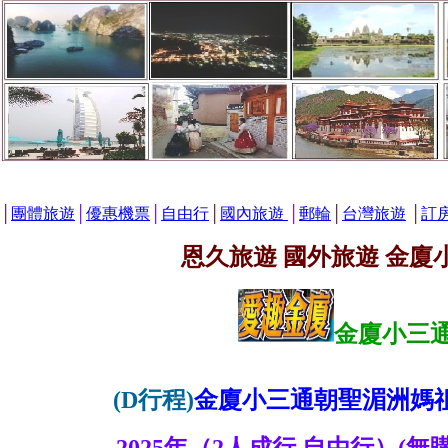
│
團體旅遊
│
優惠機票
│
自由行
│
國內旅遊
│
郵輪
│
台灣旅遊
│
訂
恩久旅遊 國外旅遊 金廈
金廈小三
(D行程)
金廈小三通朝聖湄洲媽祖