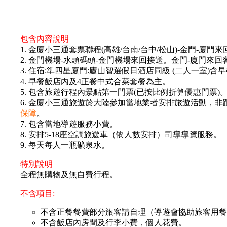
包含內容說明
1. 金廈小三通套票聯程(高雄/台南/台中/松山)-金門-廈門
2. 金門機場-水頭碼頭-金門機場來回接送。金門-廈門來回
3. 住宿:準四星廈門:廬山智選假日酒店同級 (二人一室)含
4. 早餐飯店內及4正餐中式合菜套餐為主。
5. 包含旅遊行程內景點第一門票(已按比例折算優惠門票)
6. 金廈小三通旅遊於大陸參加當地業者安排旅遊活動，非
保障
。
7. 包含當地導遊服務小費。
8. 安排5-18座空調旅遊車（依人數安排）司導導覽服務。
9. 每天每人一瓶礦泉水。
特別說明
全程無購物及無自費行程。
不含項目:
不含正餐餐費部分旅客請自理（導遊會協助旅客用餐
不含飯店內房間及行李小費，個人花費。