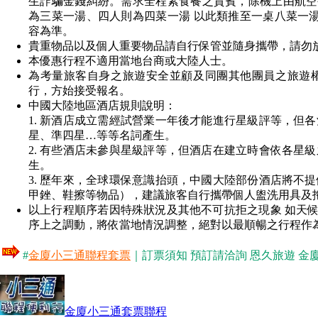
生詐騙金錢糾紛。需求全程素食餐之貴賓，除機上由航空公
為三菜一湯、四人則為四菜一湯 以此類推至一桌八菜一湯
容為準。
貴重物品以及個人重要物品請自行保管並隨身攜帶，請勿
本優惠行程不適用當地台商或大陸人士。
為考量旅客自身之旅遊安全並顧及同團其他團員之旅遊權
行，方始接受報名。
中國大陸地區酒店規則說明：
1. 新酒店成立需經試營業一年後才能進行星級評等，但
星、準四星…等等名詞產生。
2. 有些酒店未參與星級評等，但酒店在建立時會依各星
生。
3. 歷年來，全球環保意識抬頭，中國大陸部份酒店將不
甲銼、鞋擦等物品），建議旅客自行攜帶個人盥洗用具及
以上行程順序若因特殊狀況及其他不可抗拒之現象 如天候
序上之調動，將依當地情況調整，絕對以最順暢之行程作
#
金廈小三通聯程套票
｜訂票須知 預訂請洽詢 恩久旅遊 金廈小三通專
金廈小三通套票聯程