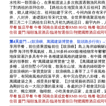
水性和一顆菩薩心，在乘船渡波上多次救護遇難漁民和商
了對媽祖的崇拜信仰。【媽祖出生地賢良港天后祖祠】西元
後，鄉人建祠紀念。祖祠始建于宋代，今祠內保存有宋
井、八封井、連礎面柱等宋代文物。全世界華僑聚居地有
曆三月二十三媽祖生日和九月初九媽祖忌日，廟宇內外，
早餐 飯店早餐 午餐 閩南合菜或套餐RMB 80/位 晚餐 敬請
住宿 廈門:瑞頤逸居酒店/臨港智選假日/翔鷺國際酒店或同
第4天
廈門→(鼓浪嶼、萬國建築博覽會、龍頭路步行街) 
享用早餐，前往搭乘渡輪前往【鼓浪嶼】島上海岸線蜿蜒
熱帶 海洋性季風氣候，島上90多科4000餘種植物常年
地保留著許多具有中外 各種建築風格的建築物，有中國 
家的領事館，有“萬國建築博覽會”之譽。【萬國建築博覽】
多幢，這些別墅小巧玲瓏，散落在山坡、海邊的綠樹叢中
是鼓浪嶼的一筆寶貴財富；鼓浪嶼島上薈萃了上千座風格
廟宇，有閩南風格的院落平房，有中完合壁的八卦樓，有
萬國建築之美，感受美好饗宴。【沙坡尾藝術西區】距離
為剛好位在一大段沙灘的最末端，各處的沙子都會流到這
信片、獨立潮牌、咖啡館、小吃美食的店家，走進這裡，
早餐 飯店早餐 午餐 閩南合菜或套餐RMB 80/位 晚餐 敬請
住宿 廈門:瑞頤逸居酒店/臨港智選假日/翔鷺國際酒店或同