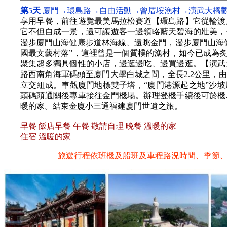
第5天
廈門→環島路→自由活動→曾厝垵漁村→演武大橋觀
享用早餐，前往遊覽最美馬拉松賽道【環島路】它從輪渡
它不但自成一景，還可讓遊客一邊領略藍天碧海的壯美，
漫步廈門山海健康步道林海線、遠眺金門，漫步廈門山海
國最文藝村落”，這裡曾是一個質樸的漁村，如今已成為
聚集超多獨具個性的小店，邊逛邊吃、邊買邊逛。【演武
路西南角海軍碼頭至廈門大學白城之間，全長2.2公里，
立交組成。車觀廈門地標雙子塔，“廈門港源起之地”沙
頭碼頭通關後專車接往金門機場。辦理登機手續後可於機
暖的家。結束金廈小三通福建廈門世遺之旅。
早餐 飯店早餐 午餐 敬請自理 晚餐 溫暖的家
住宿 溫暖的家
旅遊行程依班機及船班及車程路況時間、季節