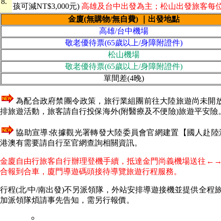
8.
孩可減NT$3,000元)
高雄及台中出發為主；松山出發旅客每位需
金廈
(無購物/無自費)
｜出發地點
高雄/台中機場
敬老優待票(65歲以上/身障附證件)
松山機場
敬老優待票(65歲以上/身障附證件)
單間差(4晚)
為配合政府禁團令政策，旅行業組團前往大陸旅遊尚未開放
排旅遊活動，旅客請自行投保海外(附醫療及不便險)旅遊平安險
協助宣導:依據觀光署轉發大陸委員會官網建置【國人赴
港澳有需要請自行至官網查詢相關資訊。
金廈自由行旅客自行辦理登機手續，抵達金門尚義機場送往←
合報到合車，廈門導遊碼頭接待導覽旅遊行程服務。
行程(北/中/南出發)不另派領隊，外站安排導遊接機並提供全
加派領隊煩請事先告知，需另行報價。