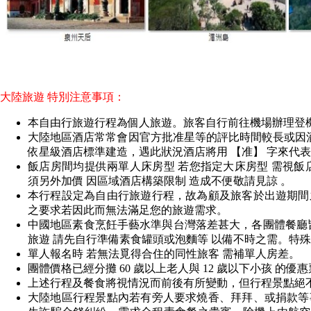
大陸旅遊 特別注意事項：
本自由行旅遊行程為個人旅遊。旅客自行前往機場辦理登
大陸地區酒店常常會因官方批准星等的評比時間較長或因酒
依星級酒店標準建造，遇此狀況酒店將用 【准】 字來代
飯店房間均提供兩單人床房型 若您指定大床房型 需視飯
須另外加價 因區域酒店構築限制 造成不便敬請見諒 。
本行程設定為自由行旅遊行程，故為顧及旅客於出遊期間
之要求若因此而無法滿足您的旅遊需求。
中國地區素食烹飪手藝水準與台灣落差甚大，各團體餐廳皆以
旅遊 請先自行準備素食罐頭或泡麵等 以備不時之需。特
單人報名時 若無法覓得合住的同性旅客 需補單人房差。
團體價格已經分攤 60 歲以上老人與 12 歲以下小孩 的
上述行程及餐食將視情況而前後有所變動，但行程景點絕不
大陸地區行程景點內若有旁人要求燒香、拜拜、或捐款等