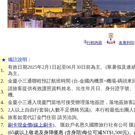
行程內容
友善列印
備
註說明：
★
有效日期2025年2月1日起至06月30日前為主。(寒暑假
1.
為主。
2.
金廈小三通聯程預訂航班時間 (台-金國內機票+機場-碼頭來
請旅客提供有效護照資料姓名、出生年月日、身分證字號、
3.
機。
4.
金廈小三通入境廈門當地可接受辦理落地簽證，落地簽旅客
5.
2人以上自由行套裝(人數不足價格另議)。本行程最低出團人數
6.
旅客如需代訂金門住宿 請另洽詢。
7.
刷卡現金價(線上刷卡)
。 匯款戶名恩久國際旅行社有公司 匯款帳號 
(65歲以上敬老及身障優惠
(含身陪)
每位可減NT$1,500元)