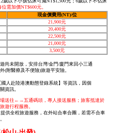
。(12歲以下小孩佔床可減NT$1,500元；6歲以下不佔床
需加價NT$600元。
現金價費用(NT)/位
21,900元
20,400元
22,500元
21,000元
3,500元
遊尚未開放，安排台灣/金門/廈門來回小三通
外(附醫療及不便險)旅遊平安險。
【國人赴陸港澳動態登錄系統】等資訊，因個
關資訊。
場送往←→五通碼頭，專人接送服務；旅客抵達於
旅遊行程服務。
機並提供全程旅遊服務，在外站合車合團，若需不合車
。
/松山-出發)