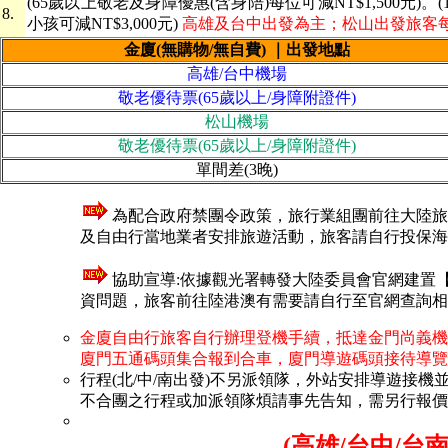
(65歲以上敬老及身障優惠
(含身陪)
每位可減NT$1,500元)
8.
小孩可減NT$3,000元)
高雄及台中出發為主；松山出發旅客每位
金廈
(無購物/無自費)
｜出發地點
高雄/台中機場
敬老優待票(65歲以上/身障附證件)
松山機場
敬老優待票(65歲以上/身障附證件)
單間差(3晚)
為配合政府禁團令政策，旅行業組團前往大陸旅
及自由行當地業者安排旅遊活動，旅客請自行投保海
協助宣導:依據觀光署轉發大陸委員會官網建置
資問題，旅客前往陸港澳有需要請自行至官網查詢相
金廈自由行旅客自行辦理登機手續，抵達金門尚義機
廈門五通碼頭集合報到合車，廈門導遊碼頭接待導覽
行程(北/中/南出發)不另派領隊，外站安排導遊接
不合團之行程或加派領隊煩請事先告知，需另行報價
(高雄/台中/台南