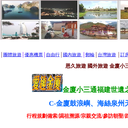
│
團體旅遊
│
優惠機票
│
自由行
│
國內旅遊
│
郵輪
│
台灣旅遊
│
訂
恩久旅遊 國外旅遊 金廈小
金廈小三通福建世遺之
C-金廈鼓浪嶼、海絲泉州
行程規劃備索/謁祖溯源/宗親交流/參訪朝聖/