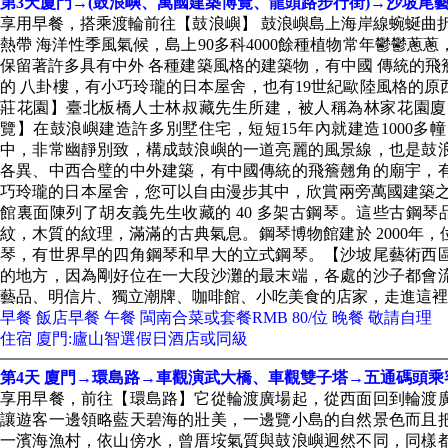
第3天廈門→(鼓浪嶼、萬國建築博覽、龍頭路步行街)→沙坡尾
享用早餐，搭乘渡輪前往【鼓浪嶼】 鼓浪嶼島上海岸線蜿蜒曲
熱帶 海洋性季風氣候，島上90多科4000餘種植物常年鬱鬱
保留著許多具有中外 各種建築風格的建築物，有中國 傳統的
的 八卦樓，有小巧玲瓏的日本屋舍，也有19世紀歐陸風格的原
莊花園】臺北板橋人士林叔藏先生所建，被人稱為林家花園廈
覽】在鼓浪嶼建造許多別墅住宅，短短15年內就建造1000
中，非常幽靜別致，構成鼓浪嶼的一道亮麗的風景線，也是鼓
各異、中西合璧的中外建築，有中國傳統的飛簷翹角的廟宇，
巧玲瓏的日本屋舍，您可以自由漫步其中，欣賞兩旁萬國建築之
館裏面陳列了胡友義先生收藏的 40 多架古鋼琴。這些古鋼
紋，木質的紋理，滿滿的古典氣息。鋼琴博物館建於 2000年
琴，有世界早的四角鋼琴和早大的立式鋼琴。【沙坡尾藝術西
的地方，因為剛好位在一大段沙灘的最末端，各處的沙子都會
藝品、明信片、獨立潮牌、咖啡館、小吃美食的店家，走進這裡
早餐 飯店早餐 午餐 閩南合菜或套餐RMB 80/位 晚餐 敬請自理
住宿 廈門:廬山智選假日酒店或同級
第4天 廈門→環島路→車觀演武大橋、車觀雙子塔→五通碼頭
享用早餐，前往【環島路】它從輪渡廣場起，從西面回到輪渡
讓遊客一邊領略藍天碧海的壯美，一邊覽小島的自然景色而且
一濱海漁村，依山傍水，曾厝垵氣質與鼓浪嶼迥然不同，同樣