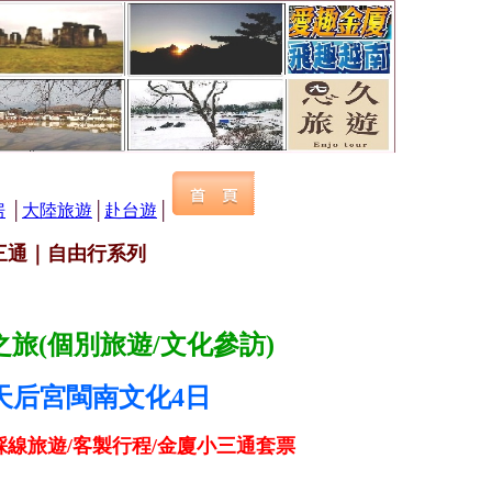
房
│
大陸旅遊
│
赴台遊
│
三通｜自由行系列
旅(個別旅遊/文化參訪)
天后宮閩南文化4日
踩線旅遊/客製行程/金廈小三通套票