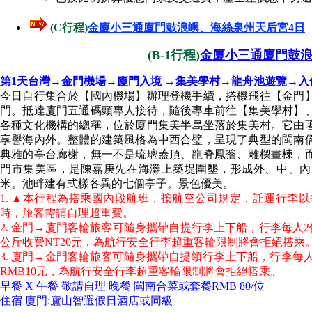
(C行程)
金廈小三通廈門鼓浪嶼、海絲泉州天后宮4日
(B-1行程)
金廈小三通廈門鼓浪
第1天台灣→金門機場→廈門入境 →集美學村→龍舟池遊覽→入
今日自行集合於【國內機場】辦理登機手續，搭機飛往【金門
門。抵達廈門五通碼頭專人接待，隨後專車前往【集美學村】
各種文化機構的總稱，位於廈門集美半島坐落於集美村。它由著
享譽海內外。整體的建築風格為中西合璧，呈現了典型的閩南
典雅的亭台廊榭，無一不是琉璃蓋頂、龍脊鳳簷、雕樑畫棟，
門市集美區，是陳嘉庚先在海灘上築堤圍墾，形成外、中、內
米。池畔建有式樣各異的七個亭子。景色優美。
1. ▲本行程為搭乘國內段航班，按航空公司規定，託運行李以
時，旅客需請自理超重費。
2. 金門→廈門客輪旅客可隨身攜帶自提行李上下船，行李每人2
公斤收費NT20元，為航行安全行李超重客輪限制將會拒絕搭乘
3. 廈門→金門客輪旅客可隨身攜帶自提領行李上下船，行李每人
RMB10元，為航行安全行李超重客輪限制將會拒絕搭乘。
早餐 X 午餐 敬請自理 晚餐 閩南合菜或套餐RMB 80/位
住宿 廈門:廬山智選假日酒店或同級