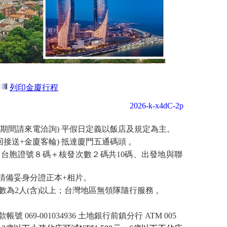
列印金廈行程
2026-k-x4dC-2p
春節期間請來電洽詢) 平假日定義以飯店及規定為主。
回接送+金廈客輪) 抵達廈門五通碼頭 。
台胞證號８碼＋核發次數２碼共10碼、出發地與聯
請備妥身分證正本+相片。
數為2人(含)以上；台灣地區無領隊隨行服務 。
069-001034936 土地銀行前鎮分行 ATM 005