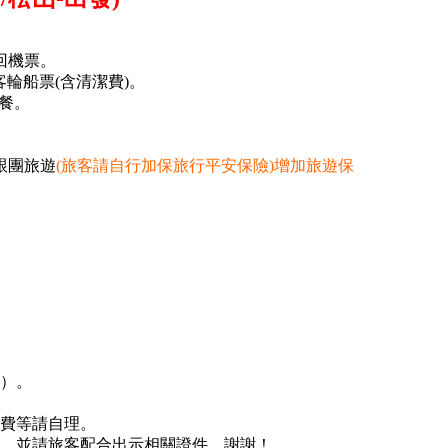
來回機票。
客輪船票(含清潔費)。
早餐。
。
跟團旅遊
(旅客請自行加保旅行平安保險)增加旅遊保
）。
費等請自理。
，並請旅客配合出示相關證件，謝謝！