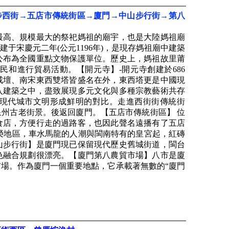
步西街→五店市傳統街區→廈門→中山步行街→第八
最高、規模最大的祭祀媽祖的廟宇，也是大陸媽祖廟
于宋慶元二年(公元1196年)，是現存媽祖廟中建築
公布為全國重點文物保護單位。歷史上，媽祖故里莆
和進行貿易活動。【開元寺】-開元寺創建於686
戒壇、南宋東西雙塔皆盛名在外，東西塔更是中國現
入建築之中，盡致展現多元文化與多種宗教藝術共存
現代城市文明形成鮮明的對比。走進西街街傳統街
州古老街景。後返回廈門。【五店市傳統街區】 位
食店，方便行走的過路客，也因此聲名遠播有了五店
榮地區，車水馬龍的人潮與閩南特有的皇宮起，紅磚
山步行街】是廈門現已保留現代歷史舊城街道，閩台
色融合規劃很漂亮。【廈門第八農貿市場】八市是廈
場。作為廈門一個重要地點，它承載著無數的“廈門