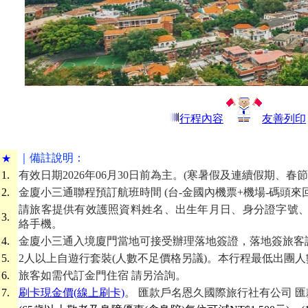
行程內容
友善列印
｜備
註說明：
★
1.
有效日期2026年06月30日前為主。(寒暑假及連續假期、
2.
金廈小三通聯程預訂航班時間 (台-金國內機票+機場-碼頭來
請旅客提供有效護照資料姓名、出生年月日、身分證字號、
3.
絡手機。
4.
金廈小三通入境廈門當地可接受辦理落地簽證，落地簽旅客
5.
2人以上自遊行套裝(人數不足價格另議)。本行程最低出團人
6.
旅客如需代訂金門住宿 請另洽詢。
7.
刷卡現金價(線上刷卡)
。 匯款戶名恩久國際旅行社有公司 匯款帳號 