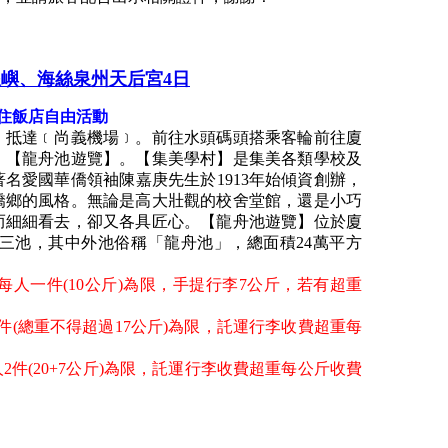
嶼、海絲泉州天后宮4日
住飯店自由活動
】抵達﹝尚義機場﹞。前往水頭碼頭搭乘客輪前往廈
、【龍舟池遊覽】。【集美學村】是集美各類學校及
名愛國華僑領袖陳嘉庚先生於1913年始傾資創辦，
僑鄉的風格。無論是高大壯觀的校舍堂館，還是小巧
而細細看去，卻又各具匠心。【龍舟池遊覽】位於廈
三池，其中外池俗稱「龍舟池」，總面積24萬平方
每人一件(10公斤)為限，手提行李7公斤，若有超重
件(總重不得超過17公斤)為限，託運行李收費超重每
。
2件(20+7公斤)為限，託運行李收費超重每公斤收費