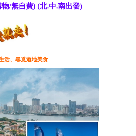
物/無自費) (北.中.南出發)
井生活、尋覓道地美食