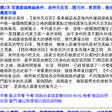
第2天
世遺新城海絲泉州→泉州天后宮→開元寺→東西塔→漫
農貿市場
專車前往泉州，【泉州天后宮】素來被認為是海內外建築規格
中唯一被國務院審定公佈的國家重點文物保護單位泉州天后宮始建
規格最高、規模最大，年代最久的一座，並唯一經國務院審定
田一度隸屬古代東方第一泉州管轄，由于泉州民眾不斷向外移民
年，為福建省規模最大的佛教寺院，唐代桑蓮古樹、北宋甘露
存最高的孿生石塔。飛天樂伎、獅身人面像等域外題材完美融
之景象。【西街傳統街區】坐落在許許多多高樓大廈之間，與
區，泉州道地小吃文化，踏著古老的石板路也可以看到許多的泉
於福建泉州，最早期是由蔡氏5兄弟在此地官道旁開了5間店飲
市 之稱，隨著時間發展，在清、明朝時，已經發展成了一片繁
建築群也在此留下一筆重重的痕跡。隨後專車返回廈門。【中
特色食品街。兩旁歐式風格混合閩南風格的建築，不同風格特
門最市井的生活圈，最熱鬧的、規模最大、種類最齊全的海鮮市
記憶”，是當地人最愛去的集市之一。
早餐 飯店早餐 午餐 閩南合菜或套餐RMB 80/位 晚餐 敬請自理
住宿 廈門:廬山智選假日酒店或同級