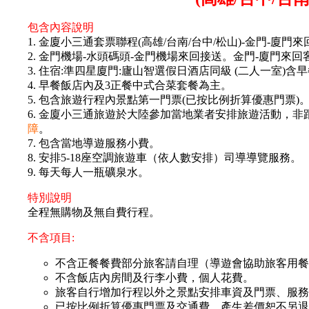
包含內容說明
1. 金廈小三通套票聯程(高雄/台南/台中/松山)-金門-廈門
2. 金門機場-水頭碼頭-金門機場來回接送。金門-廈門來回
3. 住宿:準四星廈門:廬山智選假日酒店同級 (二人一室)含
4. 早餐飯店內及3正餐中式合菜套餐為主。
5. 包含旅遊行程內景點第一門票(已按比例折算優惠門票)
6. 金廈小三通旅遊於大陸參加當地業者安排旅遊活動，非
障
。
7. 包含當地導遊服務小費。
8. 安排5-18座空調旅遊車（依人數安排）司導導覽服務。
9. 每天每人一瓶礦泉水。
特別說明
全程無購物及無自費行程。
不含項目:
不含正餐餐費部分旅客請自理（導遊會協助旅客用餐
不含飯店內房間及行李小費，個人花費。
旅客自行增加行程以外之景點安排車資及門票、服務
已按比例折算優惠門票及交通費，產生差價恕不另退