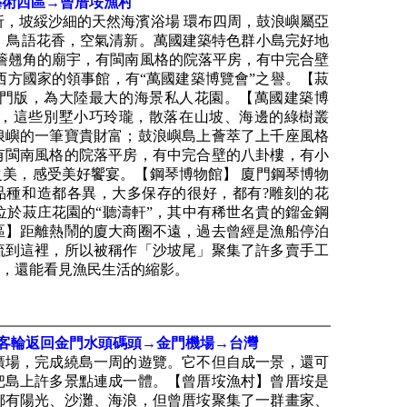
藝術西區→曾厝垵漁村
折，坡綏沙細的天然海濱浴場 環布四周，鼓浪嶼屬亞
蔥蔥，鳥語花香，空氣清新。萬國建築特色群小島完好地
飛簷翹角的廟宇，有閩南風格的院落平房，有中完合壁
西方國家的領事館，有“萬國建築博覽會”之譽。【菽
門版，為大陸最大的海景私人花園。【萬國建築博
多幢，這些別墅小巧玲瓏，散落在山坡、海邊的綠樹叢
浪嶼的一筆寶貴財富；鼓浪嶼島上薈萃了上千座風格
有閩南風格的院落平房，有中完合壁的八卦樓，有小
美，感受美好饗宴。【鋼琴博物館】 廈門鋼琴博物
琴品種和造都各異，大多保存的很好，都有?雕刻的花
，位於菽庄花園的“聽濤軒”，其中有稀世名貴的鎦金鋼
區】距離熱鬧的廈大商圈不遠，過去曾經是漁船停泊
流到這裡，所以被稱作「沙坡尾」聚集了許多賣手工
，還能看見漁民生活的縮影。
乘客輪返回金門水頭碼頭→金門機場→台灣
廣場，完成繞島一周的遊覽。它不但自成一景，還可
把島上許多景點連成一體。【曾厝垵漁村】曾厝垵是
都有陽光、沙灘、海浪，但曾厝垵聚集了一群畫家、