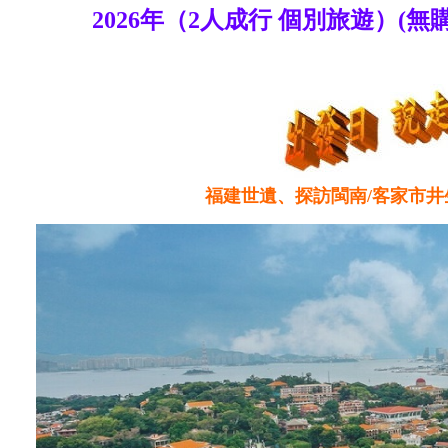
2026年（2人成行 個別旅遊）(無購
福建世遺、探訪閩南/客家市