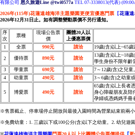
有限公司
恩久旅遊Line @twi0577a
TEL 07-3338013(代表) (09:0
2026年(115年)花蓮遠雄海洋主題樂園
更便宜
優惠門票
【
花蓮遠
2026年12月31日止。如有調整變動票價不另行通知。
序
現場公告票
團體20人以
票種
次
價
上優惠票價
1
全票
990元
請洽
19歲(含)以上~6
13歲(含)以上~18
優待票
8
90元
請洽
2
學生身份不限年齡
3
學童票
690元
請洽
7～12歲(含)之兒童
4
幼童票
490元
請洽
3～6歲(含)之幼童
65歲(含)以上長者
5
博愛票
490元
請洽
身心障礙朋友及陪伴
孕婦或憑媽媽手冊
※售票截止、停車場停止開放與最後入園時間為營業結束前兩小
※免費幼童：1. 三歲以下或100公分(含)以下之幼童。2. 幼
※
花蓮遠雄海洋主題樂園
門票20
人以上
比團體公告票價提供
【
更