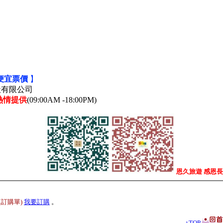
便宜票價
】
久國際旅行社有限公司
熱情提供
(09:00AM -18:00PM)
恩久旅遊 感恩
填訂購單)
我要訂購
。
↑TOP