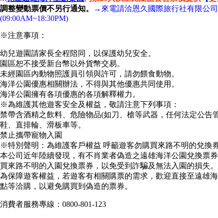
調整變動票價不另行通知。
→來電請洽恩久國際旅行社有限公司
(09:00AM~18:30PM)
※注意事項：
幼兒遊園請家長全程陪同，以保護幼兒安全。
園區恕不接受新台幣以外貨幣交易。
未經園區內動物照護員引領與許可，請勿餵食動物。
海洋公園優惠相關辦法，不得與其他優惠共同使用。
海洋公園擁有各項優惠的各項解釋權力。
※為維護其他遊客安全及權益，敬請注意下列事項：
禁帶含酒精之飲料、危險物品(如刀、槍等武器，任何法定公告
鞋、直排輪、滑板車等。
禁止攜帶寵物入園
※特別聲明：為維護客戶權益 呼籲遊客勿購買來路不明的兌換
本公司近年陸續發現，有不肖業者偽造之遠雄海洋公園兌換票券
買來路不明的入園兌換票券，以免受到詐騙及無法入園的損失。
為保障遊客權益，若遊客有相關購票的需求，歡迎直接至遠雄海
點等洽購，以避免購買到偽造的票券。
消費者服務專線：0800-801-123