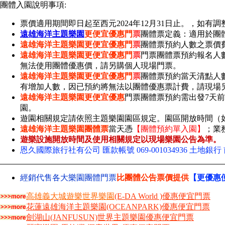
團體入園說明事項:
票價適用期間即日起至西元2024年12月31日止。，如有
遠雄海洋主題樂園
更便宜
優惠門
票
團體票定義：適用於團
遠雄海洋主題樂園
更便宜
優惠門
票
團體票預約人數之票價
遠雄海洋主題樂園
更便宜
優惠門
票
門票團體票預約報名人
無法使用團體優惠價，請另購個人現場門票。
遠雄海洋主題樂園
更便宜
優惠門
票
團體票預約當天清點人
有增加人數，因已預約將無法以團體優惠票計費，請現場
遠雄海洋主題樂園
更便宜
優惠
門票團體票預約需出發7天前
園。
遊園相關規定請依照主題樂園園區規定。
園區開放時間（
遠雄海洋主題樂園
團體票
當天憑
【團體預約單入園】
；業
遊樂設施開放時間及使用相關規定以現場樂園公告為準。
恩久國際旅行社有公司 匯款帳號 069-001034936 土地銀行 前
經銷代售各大樂園團體門票
比團體公告票價提供
【更優惠
高雄義大城遊樂世界樂園
(E-DA World )優惠便宜門票
花蓮遠雄海洋主題樂園(OCEANPARK)優惠便宜門票
劍湖山(JANFUSUN)世界主題樂園優惠便宜門票