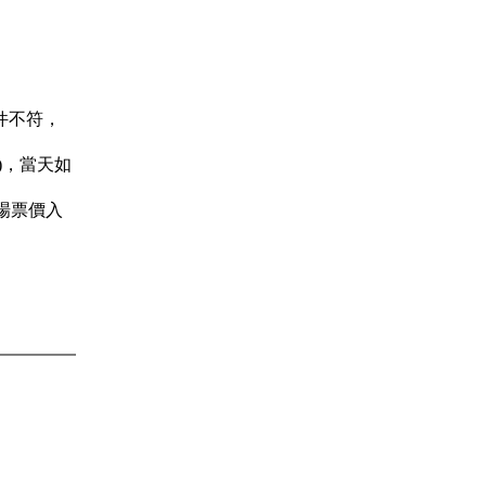
件不符，
)，當天如
場票價入