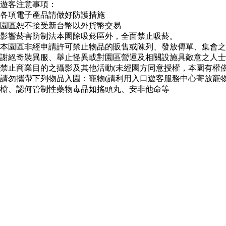
遊客注意事項：
各項電子產品請做好防護措施
園區恕不接受新台幣以外貨幣交易
影響菸害防制法本園除吸菸區外，全面禁止吸菸。
本園區非經申請許可禁止物品的販售或陳列、發放傳單、集會之
謝絕奇裝異服、舉止怪異或對園區營運及相關設施具敵意之人士
禁止商業目的之攝影及其他活動(未經園方同意授權，本園有權
請勿攜帶下列物品入園：寵物(請利用入口遊客服務中心寄放寵物) 
槍、認何管制性藥物毒品如搖頭丸、安非他命等