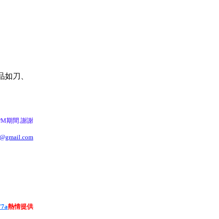
物品如刀、
0PM期間.謝謝
@gmail.com
77a
熱情提供