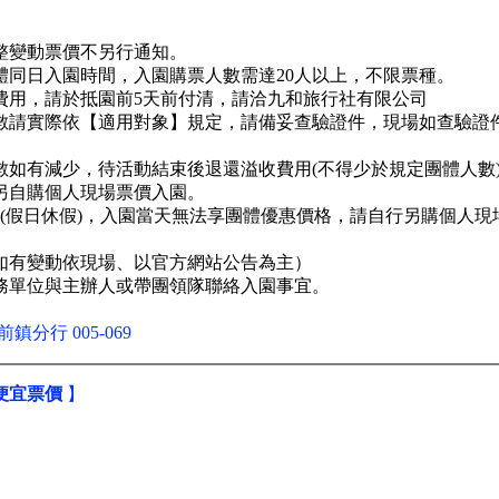
調整變動票價不另行通知。
體同日入園時間，入園購票人數需達20人以上，不限票種。
費用，請於抵園前5天前付清，請洽九和旅行社有限公司
數請實際依【適用對象】規定，請備妥查驗證件，現場如查驗證
數如有減少，待活動結束後退還溢收費用(不得少於規定團體人數
另自購個人現場票價入園。
(假日休假)，入園當天無法享團體優惠價格，請自行另購個人現
如有變動依現場、以官方網站公告為主）
務單位與主辦人或帶團領隊聯絡入園事宜。
鎮分行 005-069
便宜票價
】