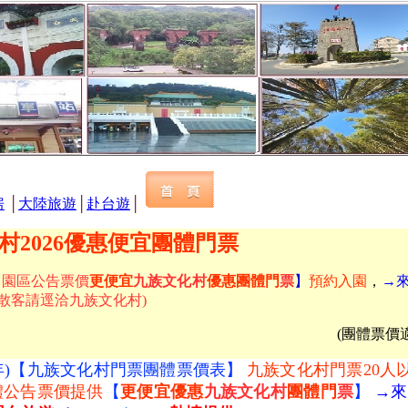
房
│
大陸旅遊
│
赴台遊
│
村2026優惠
便宜
團體門票
【
園區公告票價
更便宜
九族文化村
優惠團體門
票
】
預約入園
，
→
下散客請逕洽九族文化村)
(團體票價
年)
【九族文化村門票團體票價表】
九族文化村門票
20人
體公告票價提供
【
更便宜
優惠
九族文化村
團體門
票
】
→來