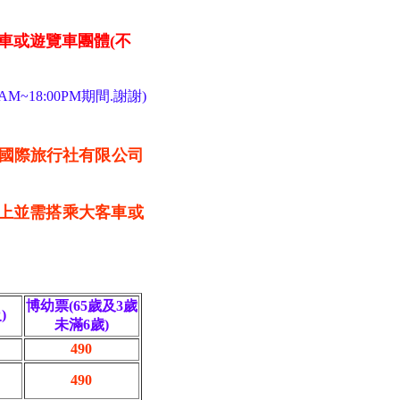
車或遊覽車團體(不
M~18:00PM期間.謝謝)
久國際旅行社有限公司
以上並需搭乘大客車或
博幼票(65歲及3歲
)
未滿6歲)
490
490