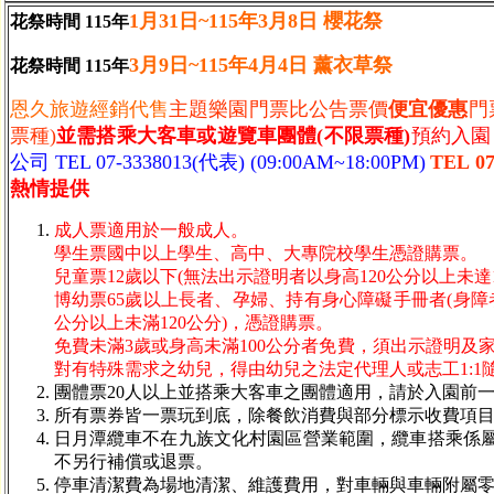
1月31日~115年3月8日 櫻花祭
花祭時間 115年
3月9日~115年4月4日 薰衣草祭
花祭時間 115年
恩久旅遊經銷代售
主題樂園門票比公告票價
便宜
優惠
門
票種)
並需搭乘大客車或遊覽車團體(不限票種)
預約入園
公司 TEL 07-3338013(代表) (09:00AM~18:00PM)
TEL 07
熱情提供
成人票適用於一般成人。
學生票國中以上學生、高中、大專院校學生憑證購票。
兒童票12歲以下(無法出示證明者以身高120公分以上未達
博幼票65歲以上長者、孕婦、持有身心障礙手冊者(身障者
公分以上未滿120公分)，憑證購票。
免費未滿3歲或身高未滿100公分者免費，須出示證明及家
對有特殊需求之幼兒，得由幼兒之法定代理人或志工1:1隨
團體票20人以上並搭乘大客車之團體適用，請於入園前一日來電
所有票券皆一票玩到底，除餐飲消費與部分標示收費項
日月潭纜車不在九族文化村園區營業範圍，纜車搭乘係
不另行補償或退票。
停車清潔費為場地清潔、維護費用，對車輛與車輛附屬