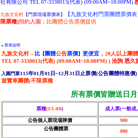
社有限公司 TEL 07-3338013(代表) (09:00AM~18:00PM)
【九族文化村門票團體票價表
九族文化村
【門票現場票價表】
限票種)
預約入園
；比團體公告票價提供
票券說明
●
九族文化村→
比
團體
公告
票價
更便宜
，20人以上團
【
】
TEL 07-3338013(代表) (09:00AM~1
8:00PM)
)
洽詢 恩
115年01月01日~12月31日止票價(公告團體特惠價)
入園門票
遊覽車團體(不限票種
所有票價皆贈送日月
票種
(
1/1-4/6
)
成人票(一般成
公告個人票現場牌價
980
公告團體票
880