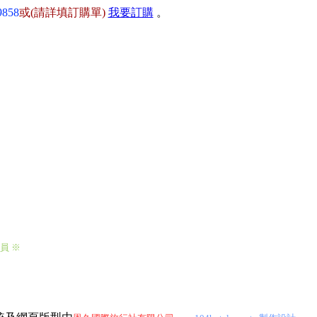
9858
或(請詳填訂購單)
我要訂購
。
會員
※