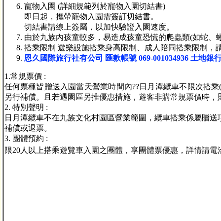
寵物入園 (詳細規範列於寵物入園切結書)
即日起，攜帶寵物入園需簽訂切結書。
切結書請線上簽屬，以加快驗證入園速度。
由於九族內孩童較多，易造成孩童恐慌的爬蟲類(如蛇、
搭乘限制 遊樂設施搭乘身高限制、成人陪同搭乘限制，
恩久國際旅行社有公司 匯款帳號 069-001034936 土地銀行 
1.常規票價 :
任何票種皆贈送入園當天營業時間內??日月潭纜車不限次搭
另行補償。且若遇園區另推優惠措施，遊客非購常規票價時，
2. 特別聲明 :
日月潭纜車不在九族文化村園區營業範圍，纜車搭乘係屬贈送
補償或退票。
3. 團體預約 :
限20人以上搭乘遊覽車入園之團體，享團體票優惠，詳情請電