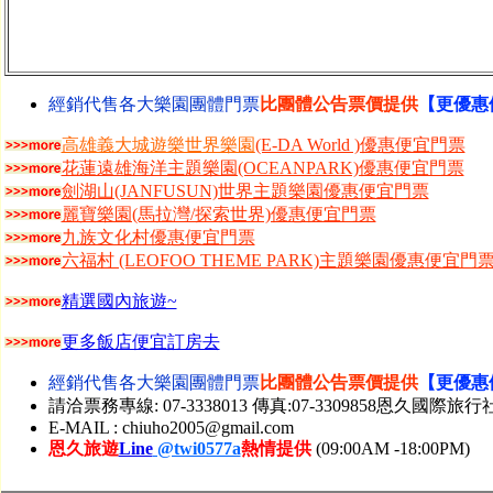
經銷代售各大樂園團體門票
比團體公告票價提供
【更優惠
高雄義大城遊樂世界樂園
(E-DA World )優惠便宜門票
花蓮遠雄海洋主題樂園(OCEANPARK)優惠便宜門票
劍湖山(JANFUSUN)世界主題樂園優惠便宜門票
麗寶樂園(馬拉灣/探索世界)優惠便宜門票
九族文化村優惠便宜門票
六福村 (LEOFOO THEME PARK)主題樂園優惠便宜門
精選國內旅遊~
更多飯店便宜訂房去
經銷代售各大樂園團體門票
比團體公告票價提供
【更優惠
請洽票務專線: 07-3338013 傳真:07-3309858恩
E-MAIL : chiuho2005@gmail.com
恩久旅遊
Line
@twi0577a
熱情提供
(09:00AM -18:00PM)