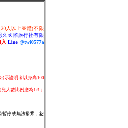
票
20人以上團體(不限
恩久國際旅行社有限
加入
Line
@twi0577a
出示證明者以身高100
兒人數比例應為1:3；
時暫停或無法搭乘，恕