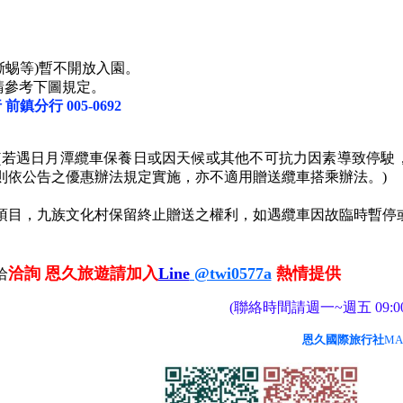
蜥蜴等)暫不開放入園。
請參考下圖規定。
前鎮分行 005-0692
乘(若遇日月潭纜車保養日或因天候或其他不可抗力因素導致停駛
則依公告之優惠辦法規定實施，亦不適用贈送纜車搭乘辦法。)
項目，九族文化村保留終止贈送之權利，如遇纜車因故臨時暫停
洽詢 恩久旅遊請加入
Line
@twi0577a
熱情提供
洽
(聯絡時間請週一~週五 09:00
恩久國際旅行社
MA