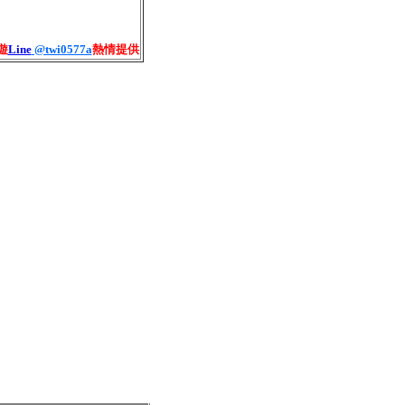
遊
Line
@twi0577a
熱情提供