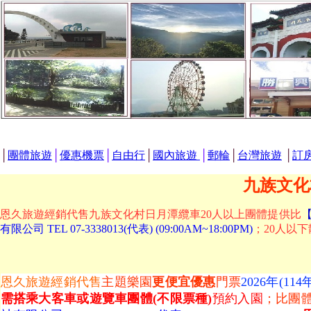
│
團體旅遊
│
優惠機票
│
自由行
│
國內旅遊
│
郵輪
│
台灣旅遊
│
訂
九族文化
恩久旅遊經銷代售九族文化村日月潭纜車20人以上團體提供比
有限公司 TEL 07-3338013(代表) (09:00AM~18:00PM)
；20人以
恩久旅遊經銷代售
主題樂園
更便宜
優惠
門票
2026年(114
需搭乘大客車或遊覽車團體(不限票種)
預約入園
；比團