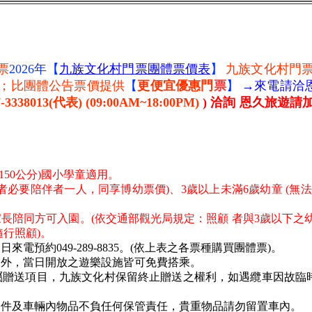
票
2026年【
九族文化村門票團體票價表
】
九族文化村門
；比團體公告票價提供
【
更便宜
優惠門
票
】
→來電請洽
-3338013(代表) (09:00AM~1
8:00PM)
)
洽詢 恩久旅遊請
150公分)國小學童適用。
必要陪伴者一人，同享博幼票價)、3歲以上未滿6歲幼童 (無法
長陪同方可入園。(依交通部觀光局規定：照顧 者與3歲以下之幼
行照顧)。
預約049-289-8835。(依上表之各票種購買團體票)。
目外，當日開放之遊樂設施皆可免費搭乘。
屬贈送項目，九族文化村保留終止贈送之權利，如遇纜車因故臨
零件及車輛內物品不負任何保管責任，貴重物品請勿留置車內。