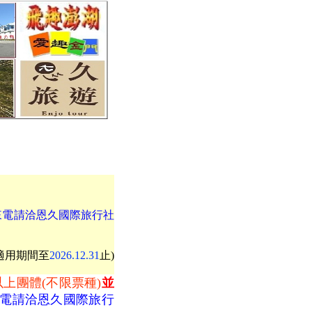
來電請洽恩久國際旅行社
適用期間至
2026.12.31
止)
以上團體(不限票種)
並
電請洽恩久國際旅行