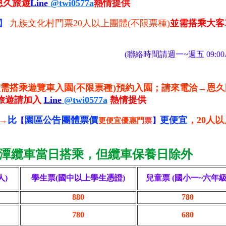
恩久旅遊
Line
@twi0577a
熱情提供
】
九族文化村門票
20人以上團體(不限票種)
並需搭乘大客
(聯絡時間請週一~週五 09:00A
體需搭乘遊覽車入園(不限票種)預約入園；請來電洽→恩
久旅遊請加入
Line
@twi0577a
熱情提供
→
比
園區公告團體票價
更便宜
，20人
【
更便宜優惠門
票
】
潭纜車當日搭乘，但纜車保養日除外
人)
學生票(國中以上學生憑證)
兒童票
(國小一~六年級
880
780
780
680