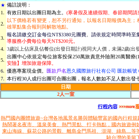
備
註說明：
★
1.
有效日期
以出團日期為主。
(寒暑假及連續假期、春節期間請
以下價格若有變更，恕不另行通知，以報名日期報價為主；
2.
雄單點集合報到與解散地點。
報名請繳交訂金每位NT$3380元團費
。
請依規定時間準時至
3.
導服務小費每位每天NT$200元。
4.
3歲以上佔床及佔餐位(出發日期計)視同大人價，未滿2歲(出
出團中心依規定每位旅客投保250萬旅責意外險附20萬醫療(1
5.
安險】增加旅遊保障。
6.
優惠專案現金價。
匯款戶名
恩久國際旅行社有公司 匯款帳號 069-
7.
本行程30人成行出團可合團出團，報名人數如不足人數出發
日期
2人一室
行程內容
熱門國內團體旅遊~台灣各地風景名勝與體驗豐富的國內行程規
熱鬧著名夜市、溫泉美食、熱門景點、打卡熱點，國內旅遊例
東山海線、蘇花公路的景觀、離島金門馬祖、澎湖、綠島....
驗台灣的美留