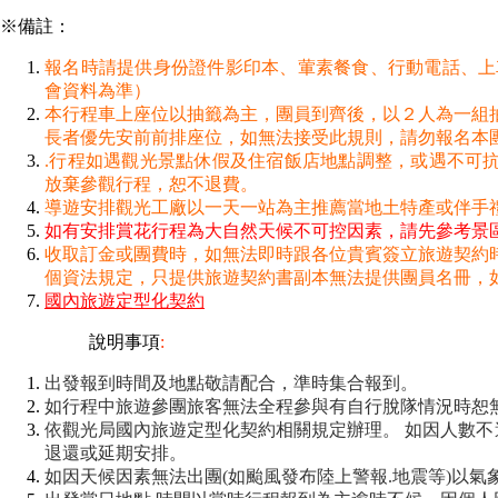
※備註：
報名時請提供身份證件影印本、葷素餐食、行動電話、上
會資料為準）
本行程車上座位以抽籤為主，團員到齊後，以２人為一組抽
長者優先安前前排座位，如無法接受此規則，請勿報名本
.行程如遇觀光景點休假及住宿飯店地點調整，或遇不可
放棄參觀行程，恕不退費。
導遊安排觀光工廠以一天一站為主推薦當地土特產或伴手
如有安排賞花行程為大自然天候不可控因素，請先參考景
收取訂金或團費時，如無法即時跟各位貴賓簽立旅遊契約
個資法規定，只提供旅遊契約書副本無法提供團員名冊，如
國內旅遊定型化契約
說明事項
:
出發報到時間及地點敬請配合，準時集合報到。
如行程中旅遊參團旅客無法全程參與有自行脫隊情況時恕
依觀光局國內旅遊定型化契約相關規定辦理。
如因人數不
退還或延期安排。
如因天候因素無法出團(如颱風發布陸上警報.地震等)以