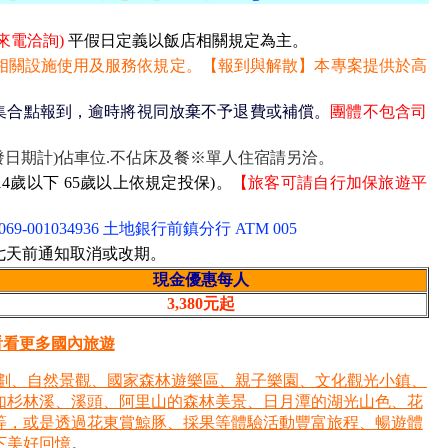
來電洽詢)
平假日定義以飯店相關規定為主。
相關設施使用及服務依規定。【報到與解散】本專案提供於高
集合點報到，逾時將視同放棄不予退費或補償。
團體不包含司
發日期計)佔車位.不佔床及餐※單人住宿請另洽。
4歲以下 65歲以上依規定投保)。
【旅客可請自行加保旅遊平
001034936 土地銀行前鎮分行 ATM 005
七天前通知取消或改期。
現金優惠每人
3,380元起
看看更多國內旅遊
劃、自然景觀、國家森林遊樂區、親子樂園、文化觀光小鎮、
如杉林溪、溪頭、阿里山的森林美景、日月潭的湖光山色、花
等等，或是透過花東賞鯨豚、採果等體驗活動豐富旅程、暢遊體
下美好回憶
。