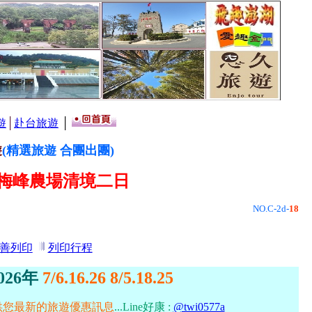
遊
│
赴台旅遊
│
遊
(精選旅遊 合團出團)
大梅峰農場清境二日
NO.C-2d-
18
善列印
列印行程
026年
7/6.16.26 8/5.18.25
供您最新的旅遊優惠訊息
...
Line好康 :
@twi0577a