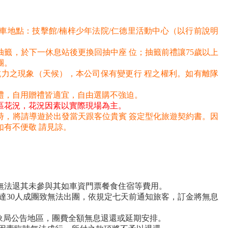
車地點：技擊館/楠梓少年法院/仁德里活動中心（以行前說明
籤，於下一休息站後更換回抽中座 位；抽籤前禮讓75歲以上
團。
抗力之現象（天候），本公司保有變更行 程之權利。如有離隊
禮，自用贈禮皆適宜，自由選購不強迫。
區花況，花況因素以實際現場為主。
時，將請導遊於出發當天跟客位貴賓
簽定型化旅遊契約書。因
有不便敬 請見諒。
無法退其未參與其如車資門票餐食住宿等費用。
達30人成團致無法出團，依規定七天前通知旅客，訂金將無息
氣象局公告地區，團費全額無息退還或延期安排。