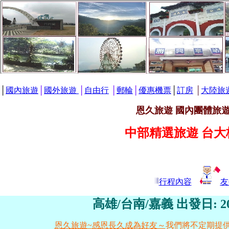
│
國內旅遊
│
國外旅遊
│
自由行
│
郵輪
│
優惠機票
│
訂房
│
大陸旅
恩久旅遊 國內團體旅
中部精選旅遊 台
行程內容
友
高雄/台南/嘉義
出發日: 2
恩久旅遊~感恩長久成為好友～
我們將不定期提