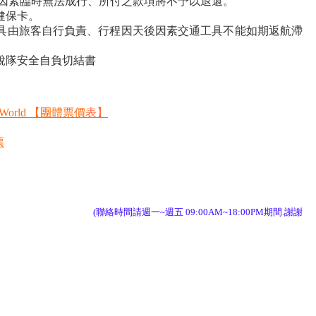
人因素臨時無法成行、所付之款項將不予以退還。
健保卡。
具由旅客自行負責、行程因天後因素交通工具不能如期返航滯
脫隊安全自負切結書
orld 【團體票價
表
】
票
(聯絡時間請週一~週五 09:00AM~18:00PM期間.謝謝