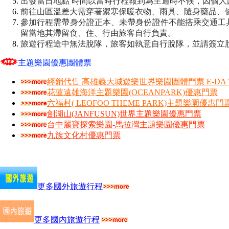
出發當日地點 時間以當時行程報到為主逾時不候，因個
前往山區溫差大需穿著禦寒保暖衣物、雨具、隨身藥品、
參加行程需帶身分證正本、未帶身份證件不能搭乘交通工
留當地其滯留食、住、行由旅客自行負責。
旅遊行程途中無法脫隊，旅客如執意自行脫隊，並請簽立
主題樂園優惠團體票
經銷代售 高雄義大城遊樂世界樂園團體門票 E-DA W
花蓮遠雄海洋主題樂園(OCEANPARK)優惠門票
六福村( LEOFOO THEME PARK)主題樂園優惠門
劍湖山(JANFUSUN)世界主題樂園優惠門票
台中麗寶探索樂園-馬拉灣主題樂園優惠門票
九族文化村優惠門票
更多國外旅遊行程
更多國內旅遊行程