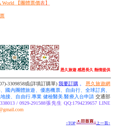
World 【團體票價
表
】
門票
恩久旅遊 感恩長久
熱情提供
07)-3309858或(詳填訂購單)
我要訂
購
。
恩久旅遊網
外
、國內團體旅遊、優惠機票、自由行、全球訂房、
光地接、自由行
.專業
健檢醫美.醫療入台申請
交通部
38013 / 0929-291588張先生 QQ:1794239657 LINE
@gmail.com
↑TOP
上一頁↑