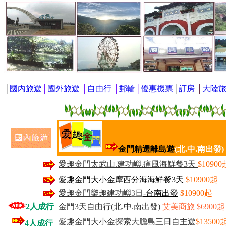
│
國內旅遊
│
國外旅遊
│
自由行
│
郵輪
│
優惠機票
│
訂房
│
大陸
金門精選離島遊
(北.中.南出發)
愛趣金門太武山.建功嶼.痛風海鮮餐3天
$10900
愛趣金門大小金摩西分海海鮮餐3天
$10900起
愛趣金門樂趣建功嶼
3
日
-台南出發
$10900起
2人成行
金門3天自由行(北.中.南出發)
艾美商旅 $6900起
愛趣金門大小金探索大膽島三日自主遊
$13500
4人成行