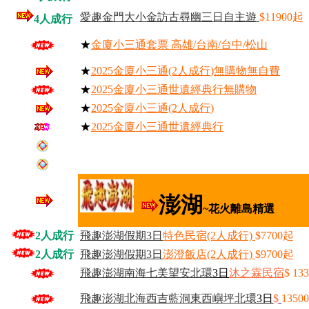
愛趣金門大小金訪古尋幽三日自主遊
$11900起
4人成行
★
金廈小三通套票 高雄/台南/台中/松山
★
2025金廈小三通(2人成行
)無購物無自費
★
2025金廈小三通世遺經典行無購
物
★
2025金廈小三通(2人成行
)
★
2025金廈小三通世遺經典行
澎湖
~花火離島精選
2人成行
飛趣澎湖假期3日
特色民宿(2人成行)
$7700起
2人成行
飛趣澎湖假期3日
澎澄飯店(2人成行)
$9700起
飛趣澎湖南海七美望安北環
3
日
沐之霖民宿
$ 13
飛趣澎湖北海西吉藍洞東西嶼坪北環
3
日
$
1350