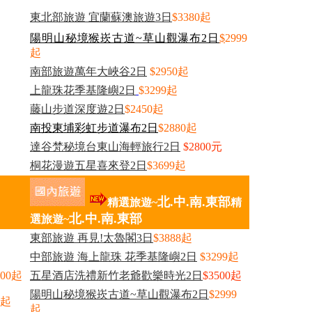
東北部旅遊 宜蘭蘇澳旅遊3日
$3380起
陽明山秘境猴崁古道~草山觀瀑布2日
$
2999
起
南部旅遊萬年大峽谷2日
$2950起
上龍珠花季基隆嶼2日
$3299起
藤山步道深度遊2日
$2450起
南投東埔彩虹步道瀑布2日
$2880起
達谷梵秘境台東山海輕旅行2日
$2800
元
桐花漫遊五星喜來登2日
$3699起
北.中.南.東部
精選旅遊~
精
北.中.南.東部
選旅遊~
東部旅遊 再見!太魯閣3日
$3888起
中部旅遊 海上龍珠 花季基隆嶼2日
$3299起
300起
五星酒店洗禮新竹老爺歡樂時光2日
$3500起
陽明山秘境猴崁古道~草山觀瀑布2日
$2999
0起
起