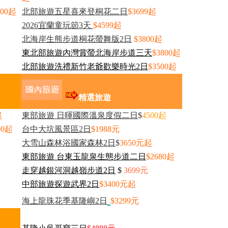
700起
北部旅遊五星喜來登桐花二日
$3699起
2026宜蘭童玩節3天
$4599起
北海岸生熊步道桐花螢舞版2日
$3800起
東北部旅遊內灣賞螢北海岸步道三天
$3800起
北部旅遊洗禮新竹老爺歡樂時光2日
$3500起
精選旅遊
起
東部旅遊 日暉國際溫泉度假二日
$
4500起
00起
台中大坑風景區2日
$1988元
大雪山森林浴國家森林
2
日
$
3650元起
東部旅遊 台東玉龍泉生態步道二日
$2680起
走穿越銀河洞越嶺步道2日
$
3699元
中部旅遊
探遊武界2日
$3400元起
海上龍珠花季基隆嶼
2日
$3299元