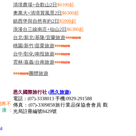
清境農場+合歡山2日
$6100起
奧萬大+清境賞風景2日
$6300起
鎮西堡與自然有約2日
$5999起
浪漫台三線南庄+仙山2日
$6380起
台北/新北/基隆/宜蘭旅遊
桃園/新竹/苗栗旅遊
台中/彰化/南投旅遊
雲林/嘉義/台南旅遊
團體旅遊
恩久國際旅行社
(恩久旅遊)
電話：(07)-3338013 手機:0929-291588
們將不
傳真：(07)-3309858旅行業品保協會會員 觀
好康 :
光局註冊編號8429號
a