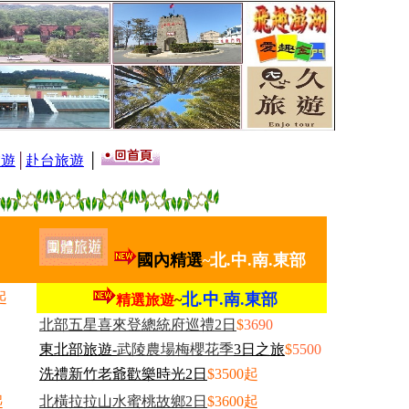
旅遊
│
赴台旅遊
│
國內
精選
北.中.南.東部
~
起
北.中.南.東部
精選旅遊
~
北部五星喜來登總統府巡禮2日
$
3690
東北部旅遊-
武陵農場梅櫻花季
3日之旅
$
5500
洗禮新竹老爺歡樂時光2日
$3500起
起
北橫拉拉山水蜜桃故鄉2日
$3600起