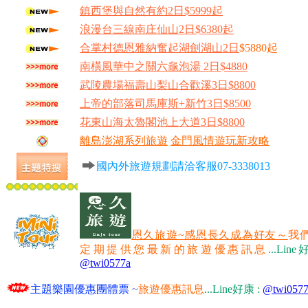
鎮西堡與自然有約2日$5999起
浪漫台三線南庄仙山2日$6380起
合掌村德恩雅納奮起湖劍湖山2日
$5880起
南橫風華中之關六龜泡湯 2日$4880
武陵農場福壽山梨山合歡溪3日$8800
上帝的部落司馬庫斯+新竹3日$8500
花東山海太魯閣池上大道3日$8800
離島澎湖系列旅遊
金門風情遊玩新攻略
國內外旅遊規劃請洽客服07-3338013
恩久旅遊~感恩長久成為好友～
我
定期提供您最新的旅遊優惠訊息
...
Line
@twi0577a
主題樂園優惠團體票
~
旅遊優惠訊息
...
Line好康 :
@twi0577