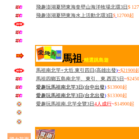
飛趣澎湖夏戀東海奎壁山海洋牧場北環3日
$ 12
飛趣澎湖夏戀東海水上活動北環
3
日
$
12700起
馬祖
-
精選跳島遊
馬祖南北竿+大坵.東引四日(高雄出發
)
~
$21900
馬祖四鄉五島南北竿、東引、東.西莒5日
~
$245
愛趣玩馬祖南北竿3日(台中出發
)
$13900起
愛趣玩馬祖南北竿3日(台北出發
)
$13300起
愛趣玩馬祖南.北竿全覽3日
4人成行
~
$14900起