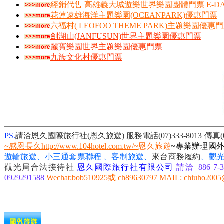
經銷代售 高雄義大城遊樂世界樂園團體門票 E-DA 
花蓮遠雄海洋主題樂園(OCEANPARK)優惠門票
六福村( LEOFOO THEME PARK)主題樂園優惠
劍湖山(JANFUSUN)世界主題樂園優惠門票
麗寶樂園世界主題樂園優惠門票
九族文化村優惠門票
PS.
請洽恩久國際旅行社(恩久旅遊) 服務電話(07)333-8013
傳真(
~感恩長久http://www.104hotel.com.tw/~
恩久旅遊
~專業辦理國
遊輪旅遊、小三通套票聯程 、客制旅遊、
來台商務履約
、
觀
觀光局合法接待社
恩久國際旅行社有限公司
請洽+886 7-33
0929291588
Wechat:bob510925或 ch89630797 MAIL: chiuho2005