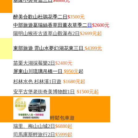
基隆小吳哥窟三日
$4888元
醉美合歡山杜鵑花季二日
$
3500元
中部旅遊葛瑞絲香草田薰衣草季二
日
$2600元
陽明山猴崁古道草山觀瀑布2日
$2699元起
東部旅遊 雲山水夢幻湖花東三日
$4399元
苗栗大湖採莓樂2日
$2480元
屏東山川琉璃吊橋一日
$950元
起
杉林水色 杉林溪1日遊
$1680元起
安平古堡老街奇美博物館1日
$1500元起
輕鬆包車遊
瑞里、梅山山城2日
$6880起
司馬庫斯輕旅行2日
$5999起