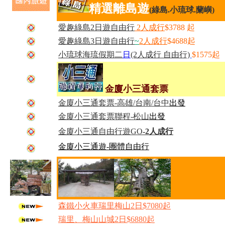
精選離島遊
(綠島.小琉球.蘭嶼)
愛趣綠島2日遊自由行
2人成
行
$3788 起
愛趣綠島3日遊自由行
~
2人成
行
$4688起
小琉球海琉假期二
日
(2人成行 自由行)
$1575起
金廈小三通套票
金廈小三通套票-高雄/台南/
台中
出
發
金廈小三通套票聯程-松山
出
發
金廈小三通自由行遊GO
-2人成行
金廈小三通遊-團體自由行
森鐵小火車瑞里梅山2日$7080起
瑞里、梅山山城2日$6880起