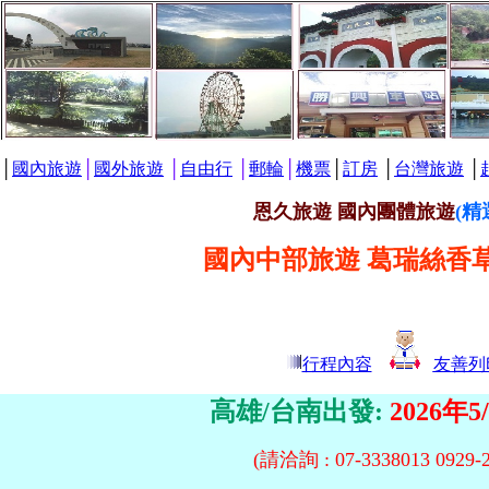
│
國內旅遊
│
國外旅遊
│
自由行
│
郵輪
│
機票
│
訂房
│
台灣旅遊
│
恩久旅遊 國內團體旅遊
(精
國內中部旅遊 葛瑞絲香
行程內容
友善列
高雄/台南出發:
2026年
5
(請洽詢 : 07-3338013 092