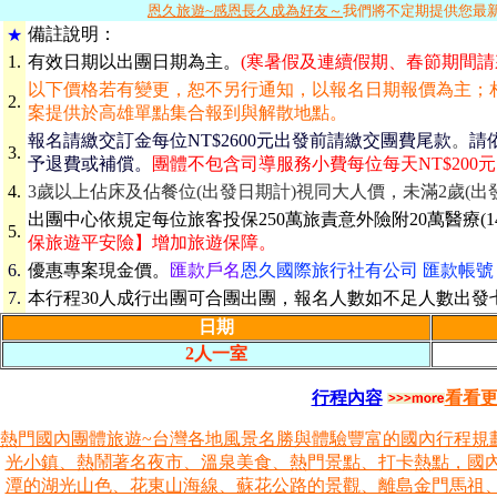
恩久旅遊~感恩長久成為好友～
我們將不定期提供您最
備
註說明：
★
1.
有效日期
以出團日期為主。
(寒暑假及連續假期、春節期間請
以下價格若有變更，恕不另行通知，以報名日期報價為主；
2.
案提供於高雄單點集合報到與解散地點。
報名請繳交訂金每位NT$2600元出發前請繳交團費尾款
。
請
3.
予退費或補償。
團體不包含司導服務小費每位每天NT$200
4.
3歲以上佔床及佔餐位(出發日期計)視同大人價，未滿2歲(
出團中心依規定每位旅客投保250萬旅責意外險附20萬醫療(1
5.
保旅遊平安險】增加旅遊保障。
6.
優惠專案現金價。
匯款戶名
恩久國際旅行社有公司 匯款帳號 069-
7.
本行程30人成行出團可合團出團，報名人數如不足人數出發
日期
2人一室
行程內容
看看
熱門國內團體旅遊~台灣各地風景名勝與體驗豐富的國內行程規
光小鎮、熱鬧著名夜市、溫泉美食、熱門景點、打卡熱點，國
潭的湖光山色、花東山海線、蘇花公路的景觀、離島金門馬祖、澎