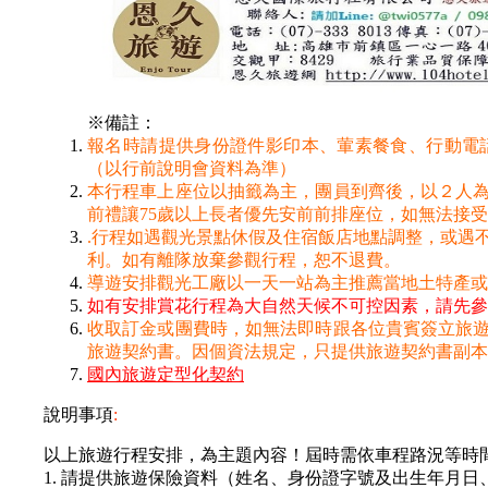
※備註：
報名時請提供身份證件影印本、葷素餐食、行動電話
（以行前說明會資料為準）
本行程車上座位以抽籤為主，團員到齊後，以２人為
前禮讓75歲以上長者優先安前前排座位，如無法接
.行程如遇觀光景點休假及住宿飯店地點調整，或遇
利。如有離隊放棄參觀行程，恕不退費。
導遊安排觀光工廠以一天一站為主推薦當地土特產
如有安排賞花行程為大自然天候不可控因素，請先參
收取訂金或團費時，如無法即時跟各位貴賓簽立旅
旅遊契約書。因個資法規定，只提供旅遊契約書副本
國內旅遊定型化契約
說明事項
:
以上旅遊行程安排，為主題內容！屆時需依車程路況等時
1. 請提供旅遊保險資料（姓名、身份證字號及出生年月