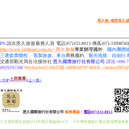
恩久旅~感恩長久
PS.
請洽恩久旅遊服務人員 電話(07)333-8013
傳真(07)-3309
http://www.104hotel.com.tw/~
恩久旅遊
專業辦理國外
、國內團體
三通套票聯程 、客製旅遊、來台
商務履約
、
觀光地接、自由行
交通部觀光局合法接待社
恩久國際旅行社有限公司
請洽+886 7-
0929291588
Wechat:bob510925或 ch89630797 MAIL: chiuho2005@
↑TOP
上一頁↑
恩久國際旅行社有限公司
服務
專線
：
電話(07)333-8013
※交通部觀光局旅行社甲種註冊編號8429
※中華民國旅行業品質保障協會