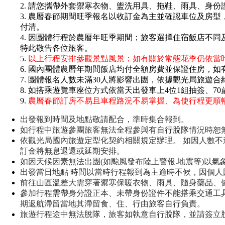
2. 請您攜帶外套禦寒衣物、盥洗用具、拖鞋、雨具、身
3. 農曆春節期間旺季報名以收訂金為主並確認車位及房型
付清。
4. 因團體行程於農曆年旺季期間；旅客選擇住宿飯店不同
特此敬告各位旅客。
5.
以上行程安排參觀景點風景；如有關於常態花季仍依當
6. 國內團體農曆年期間飯店均付全額房費並保證住房，
7. 團體報名人數未滿30人將影響出團，依據觀光局旅遊
8. 如搭乘遊覽車座位方式依當天出發車上4位1組抽簽、
9.
農曆春節訂房不易且車程路況不易掌握、為使行程更順
出發報到時間及地點敬請配合，準時集合報到。
如行程中旅遊參團旅客無法全程參與有自行脫隊情況時恕
依觀光局國內旅遊定型化契約相關規定辦理。
如因人數不
訂金將無息退還或延期安排。
如因天候因素無法出團(如颱風發布陸上警報.地震等)以
出發當日地點 時間以當時行程報到為主逾時不候，因個
前往山區溫差大需穿著禦寒保暖衣物、雨具、隨身藥品、
參加行程需帶身分證正本、未帶身份證件不能搭乘交通工
期返航滯留當地其滯留食、住、行由旅客自行負責。
旅遊行程途中無法脫隊，旅客如執意自行脫隊，並請簽立